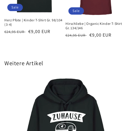
Sale
Sale
Herz Pfote | Kinder T-Shirt Gr. 98/104
Hirschliebe | Organic Kinder T-Shirt
(3-4)
Gr. 134/146
Normaler
Verkaufspreis
€9,00 EUR
€24,95 EUR
Normaler
Verkaufspreis
€9,00 EUR
€24,95 EUR
Preis
Preis
Weitere Artikel