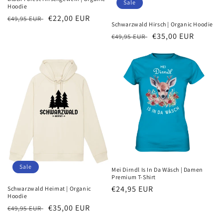
Sale
Hoodie
Normaler
Verkaufspreis
€22,00 EUR
€49,95 EUR
Schwarzwald Hirsch | Organic Hoodie
Preis
Normaler
Verkaufspreis
€35,00 EUR
€49,95 EUR
Preis
Sale
Mei Dirndl Is In Da Wäsch | Damen
Premium T-Shirt
Normaler
€24,95 EUR
Schwarzwald Heimat | Organic
Hoodie
Preis
Normaler
Verkaufspreis
€35,00 EUR
€49,95 EUR
Preis