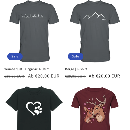
Sale
Sale
Wanderlust | Organic T-Shirt
Berge | T-Shirt
Normaler
Verkaufspreis
Ab €20,00 EUR
Normaler
Verkaufspreis
Ab €20,00 EUR
€29,95 EUR
€29,95 EUR
Preis
Preis